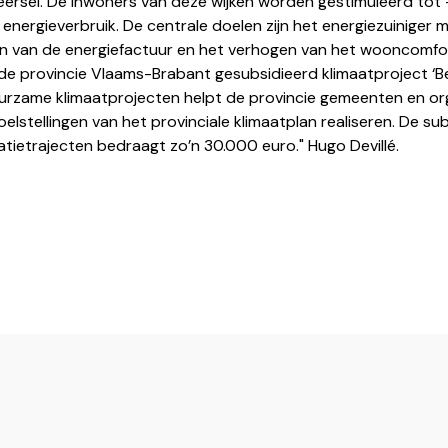
ersel. De inwoners van deze wijken worden gestimuleerd tot –
energieverbruik. De centrale doelen zijn het energiezuiniger 
en van de energiefactuur en het verhogen van het wooncomfor
 de provincie Vlaams-Brabant gesubsidieerd klimaatproject ‘B
urzame klimaatprojecten helpt de provincie gemeenten en or
lstellingen van het provinciale klimaatplan realiseren. De su
atietrajecten bedraagt zo’n 30.000 euro." Hugo Devillé.