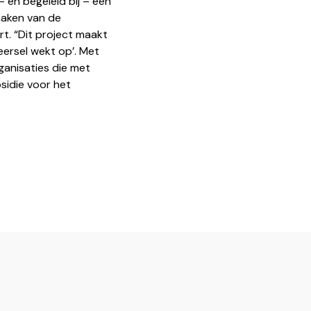
 en begeleid bij – een
maken van de
t. “Dit project maakt
eersel wekt op’. Met
ganisaties die met
bsidie voor het