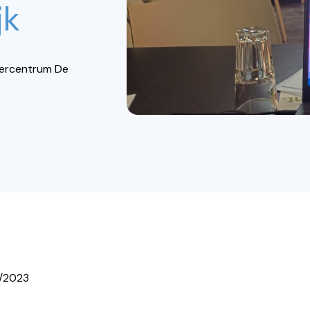
jk
Biercentrum De
1/2023