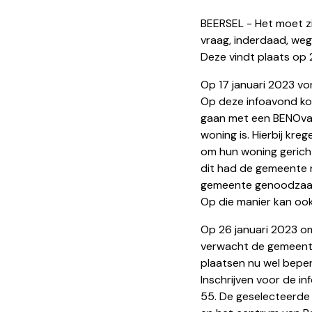
BEERSEL - Het moet zi
vraag, inderdaad, weg
Deze vindt plaats op 2
Op 17 januari 2023 von
Op deze infoavond ko
gaan met een BENOvat
woning is. Hierbij kre
om hun woning gericht
dit had de gemeente n
gemeente genoodzaakt
Op die manier kan oo
Op 26 januari 2023 om
verwacht de gemeente 
plaatsen nu wel beperk
Inschrijven voor de in
55. De geselecteerde w