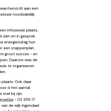
s beantwoordt aan een
sessie noodzakelijk.
een infosessie plaats.
 zien en in gesprek
e energiezuinig hun
over een stappenplan
rm groot succes - en
ijven. Daarom was de
sie te organiseren.
rden.
 plaats. Ook daar
oor is het aantal
nel bij zijn.
rsel.be
- 02 359 17
 van de wijk Ingendael