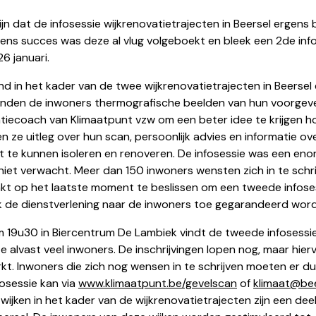
jn dat de infosessie wijkrenovatietrajecten in Beersel ergen
ens succes was deze al vlug volgeboekt en bleek een 2de info
6 januari.
d in het kader van de twee wijkrenovatietrajecten in Beersel 
nden de inwoners thermografische beelden van hun voorgevel
iecoach van Klimaatpunt vzw om een beter idee te krijgen ho
gen ze uitleg over hun scan, persoonlijk advies en informatie 
 te kunnen isoleren en renoveren. De infosessie was een eno
iet verwacht. Meer dan 150 inwoners wensten zich in te schr
 op het laatste moment te beslissen om een tweede infoses
k de dienstverlening naar de inwoners toe gegarandeerd wo
 19u30 in Biercentrum De Lambiek vindt de tweede infosessie
alvast veel inwoners. De inschrijvingen lopen nog, maar hierv
t. Inwoners die zich nog wensen in te schrijven moeten er dus s
fosessie kan via
www.klimaatpunt.be/gevelscan
of
klimaat@bee
ijken in het kader van de wijkrenovatietrajecten zijn een deel