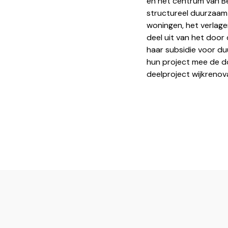
en het centrum van Be
structureel duurzaam 
woningen, het verlag
deel uit van het door
haar subsidie voor du
hun project mee de doe
deelproject wijkrenov