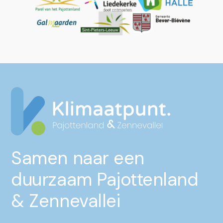
Samen naar een
duurzaam Pajottenland
& Zennevallei