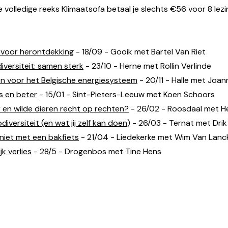
de volledige reeks Klimaatsofa betaal je slechts €56 voor 8 lezin
d voor herontdekking
- 18/09 - Gooik met Bartel Van Riet
versiteit: samen sterk
- 23/10 - Herne met Rollin Verlinde
n voor het Belgische energiesysteem
- 20/11 - Halle met Joa
s en beter
- 15/01 - Sint-Pieters-Leeuw met Koen Schoors
en wilde dieren recht op rechten?
- 26/02 - Roosdaal met H
iversiteit (en wat jij zelf kan doen)
- 26/03 - Ternat met Drik
 niet met een bakfiets
- 21/04 - Liedekerke met Wim Van Lanc
k verlies
- 28/5 - Drogenbos met Tine Hens