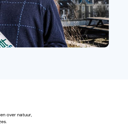
len over natuur,
zes.