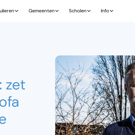
ulieren
Gemeenten
Scholen
Info
 zet
sofa
e