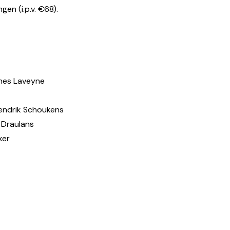
gen (i.p.v. €68).
nnes Laveyne
endrik Schoukens
 Draulans
ker