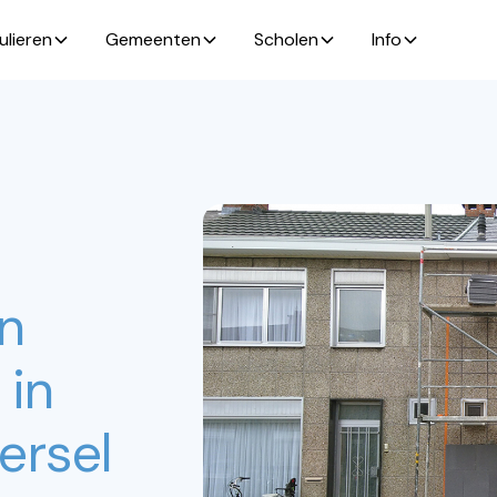
ulieren
Gemeenten
Scholen
Info
an
 in
ersel