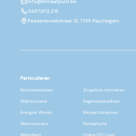
info@klimaatpunt.be
0497/412.215
Paddenbroekstraat 12, 1755 Pajottegem
Particulieren
Renovatieadvies
Zorgeloos renoveren
Wijkrenovatie
Regenwateradvies
Energiek Wonen
Klimaattuinadvies
Warmtescans
Klimaatsofa
WarmNest
Online EPC-test