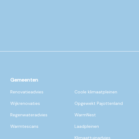
Gemeenten
Renovatieadvies
Coole klimaatpleinen
Wijkrenovaties
Opgewekt Pajottenland
Regenwateradvies
WarmNest
Warmtescans
Laadpleinen
Klimaattuinadvies