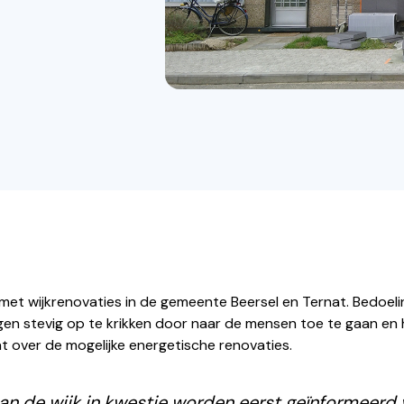
 met wijkrenovaties in de gemeente Beersel en Ternat. Bedoelin
en stevig op te krikken door naar de mensen toe te gaan en 
at over de mogelijke energetische renovaties.
an de wijk in kwestie worden eerst geïnformeerd v