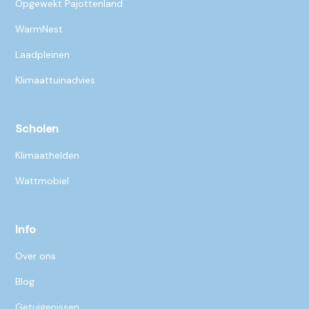
Opgewekt Pajottenland
WarmNest
Laadpleinen
Klimaattuinadvies
Scholen
Klimaathelden
Wattmobiel
Info
Over ons
Blog
Getuigenissen